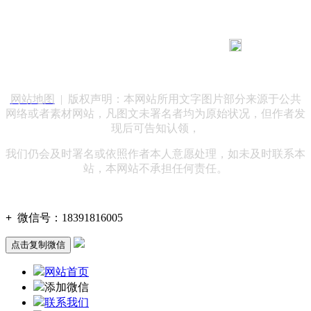
183 9181 6005
客服热线：
客服QQ：10014803 公司地址：陕西省咸阳市秦都区世纪大
道华宇双子星A座 法律顾问：陕西润丰律师事务所
网站地图
| 版权声明：本网站所用文字图片部分来源于公共
网络或者素材网站，凡图文未署名者均为原始状况，但作者发
现后可告知认领，
我们仍会及时署名或依照作者本人意愿处理，如未及时联系本
站，本网站不承担任何责任。
+
微信号：
18391816005
点击复制微信
网站首页
添加微信
联系我们