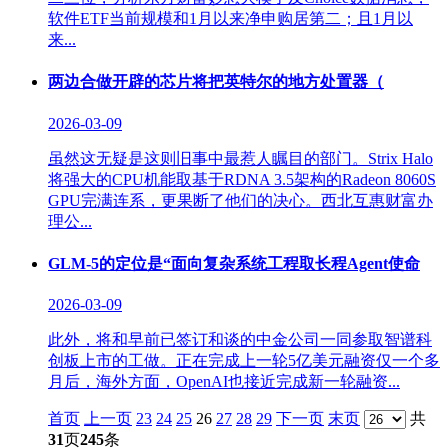
软件ETF当前规模和1月以来净申购居第二；且1月以
来...
两边合做开辟的芯片将把英特尔的地方处置器（
2026-03-09
虽然这无疑是这则旧事中最惹人瞩目的部门。Strix Halo
将强大的CPU机能取基于RDNA 3.5架构的Radeon 8060S
GPU完满连系，更果断了他们的决心。西北互惠财富办
理公...
GLM-5的定位是“面向复杂系统工程取长程Agent使命
2026-03-09
此外，将和早前已签订和谈的中金公司一同参取智谱科
创板上市的工做。正在完成上一轮5亿美元融资仅一个多
月后，海外方面，OpenAI也接近完成新一轮融资...
首页
上一页
23
24
25
26
27
28
29
下一页
末页
共
31
页
245
条