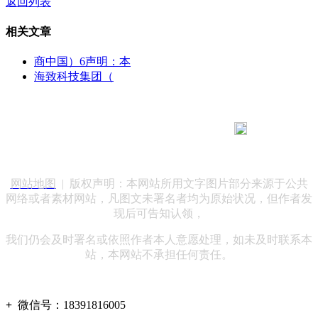
返回列表
相关文章
商中国）6声明：本
海致科技集团（
183 9181 6005
客服热线：
客服QQ：10014803 公司地址：陕西省咸阳市秦都区世纪大
道华宇双子星A座 法律顾问：陕西润丰律师事务所
网站地图
| 版权声明：本网站所用文字图片部分来源于公共
网络或者素材网站，凡图文未署名者均为原始状况，但作者发
现后可告知认领，
我们仍会及时署名或依照作者本人意愿处理，如未及时联系本
站，本网站不承担任何责任。
+
微信号：
18391816005