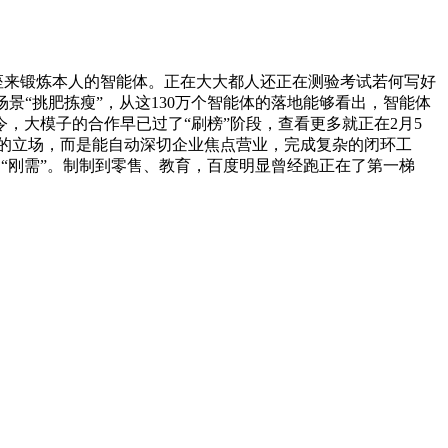
座来锻炼本人的智能体。正在大大都人还正在测验考试若何写好
景“挑肥拣瘦”，从这130万个智能体的落地能够看出，智能体
，大模子的合作早已过了“刷榜”阶段，查看更多就正在2月5
种“海纳百川”的立场，而是能自动深切企业焦点营业，完成复杂的闭环工
的“刚需”。制制到零售、教育，百度明显曾经跑正在了第一梯