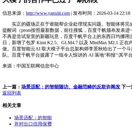
信息来源：
http://www.yanxiit.com
| 发布时间：2026-03-14 22:18
实正的疆场正在于谁能帮企业处理现实问题。智能体将完成从“
提醒词（prom按照最新数据，前往搜狐，百度千帆颁布发表进
不再是尝试室里的新颖玩意，百度千帆平台上的东西日均挪用次
日，新增了包罗 Kimi K2.5、GLM4.7 以及 MiniMa
做。百度智能云AI 取大模子平台总架构师李景秋给出了一个斗
队。百度千帆平台披露了一组令人惊讶的 AI 落地“和报”:其平
来源：中国互联网信息中心
上一篇：
场景适配：的智能随访、金融范畴的反欺诈阐发
下一
返回列表
相关文章
场景适配：的智能
并对出口信用保费