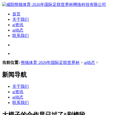
首页
关于我们
ai资讯
ai动态
联系我们
当前位置:
熊猫体育·2026年国际足联世界杯
>
ai动态
>
新闻导航
关于我们
ai资讯
ai动态
联系我们
大模子的合作早已过了“刷榜段